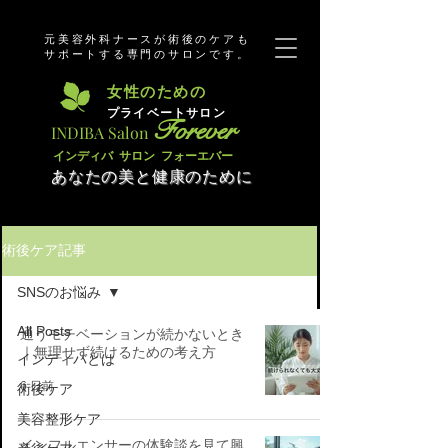
元美容外科ナースが術後のケアも
サポートする専門のサロンです。
​女性のための
​プライベートサロン
Forever
​INDIBA Salon
​インディバ サロン フォーエバー
あなたの美と健康のために
術後ケア記事
SNSのお悩み
All Posts
通うモチベーションが続かないとき
｜無理せず続けるための考え方
インディバとは
6 日前
術後ケア
美容整形ケア
インフルエンサーの体験談を見て興