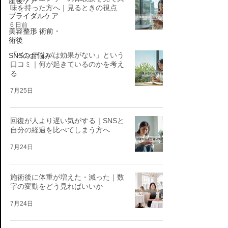
産後ケア
味を持った方へ｜見るときの視点
ブライダルケア
6 日前
美容整形 術前・
術後
「インディバは効果がない」という
SNSのお悩み
口コミ｜何が起きているのかを考え
る
7月25日
回復が人より遅い気がする｜SNSと
自分の経過を比べてしまう方へ
7月24日
施術後に体重が増えた・減った｜数
字の変動をどう見ればいいか
7月24日