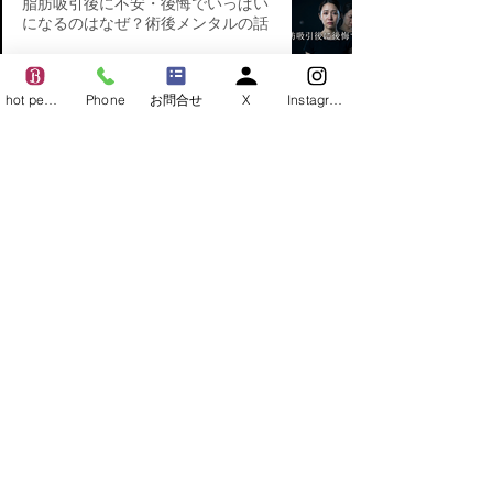
脂肪吸引後に不安・後悔でいっぱい
になるのはなぜ？術後メンタルの話
7月5日
hot pepper
Phone
お問合せ
X
Instagram
脂肪吸引後いつからお風呂に入れ
る？シャワーとの違い
7月4日
脂肪吸引後いつから運動できる？部
位別・種目別のガイド
7月3日
脂肪吸引後いつから仕事に戻れる？
職種別のリアルな目安
7月3日
整形したことを誰にも言えない…術