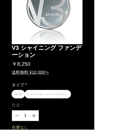
V3 シャイニング ファンデ
ーション
価
￥8,250
格
送料無料 ¥10,000〜
タイプ
*
本体
レフィル（パフ付き）
数量
*
在庫なし