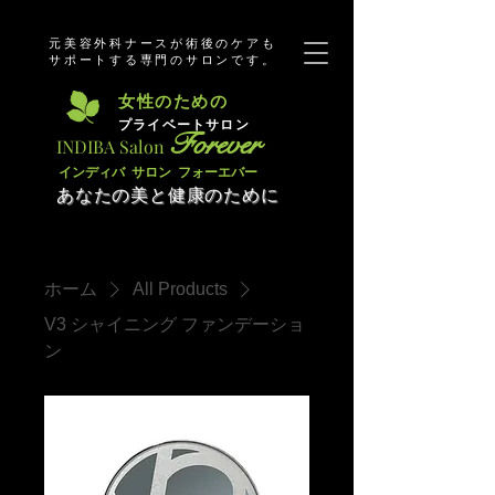
元美容外科ナースが術後のケアも
サポートする専門のサロンです。
​女性のための
​プライベートサロン
Forever
​INDIBA Salon
​インディバ サロン フォーエバー
あなたの美と健康のために
ホーム
All Products
V3 シャイニング ファンデーショ
ン