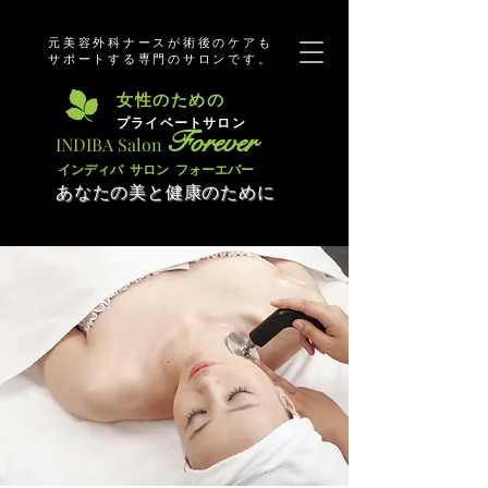
元美容外科ナースが術後のケアも
サポートする専門のサロンです。
​女性のための
​プライベートサロン
Forever
​INDIBA Salon
​インディバ サロン フォーエバー
あなたの美と健康のために