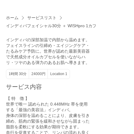
ホーム
サービスリスト
インディバフェイシャル30分 ＋ WISHpro 1カプセル
インディバの深部加温で内部から温めます。
フェイスラインの引締め・エイジングケア・
たるみケア予防に。世界が認めた最新美容器
で天然成分オイルカプセルを使いながらハ
リ・ツヤのある弾力のあるお肌へ導きます。
24000
1時間 30分
1
24000円
Location 1
円
時
3
サービス内容
0
分
【 特 徴 】
世界で唯一 認められた 0.448MHz 帯を使用
する「最強の美容法」インディバ。
身体の深部を温めることにより、皮膚を引き
締め、筋肉の緊張を緩和させながら固まった
脂肪を柔軟にする効果が期待できます。
血行を促進することで、リンパの流れも良く