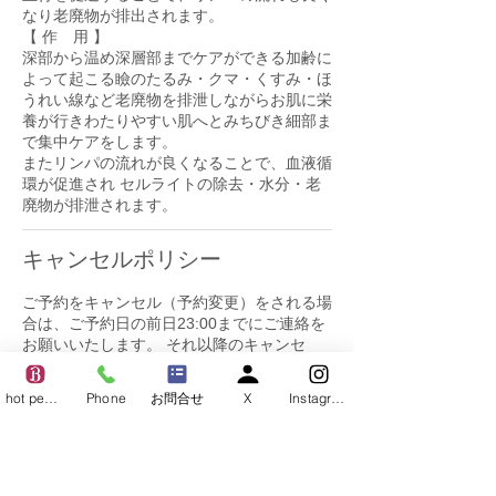
なり老廃物が排出されます。
【 作 用 】
深部から温め深層部までケアができる加齢に
よって起こる瞼のたるみ・クマ・くすみ・ほ
うれい線など老廃物を排泄しながらお肌に栄
養が行きわたりやすい肌へとみちびき細部ま
で集中ケアをします。
またリンパの流れが良くなることで、血液循
環が促進され セルライトの除去・水分・老
廃物が排泄されます。
キャンセルポリシー
ご予約をキャンセル（予約変更）をされる場
合は、ご予約日の前日23:00までにご連絡を
お願いいたします。 それ以降のキャンセ
ル、または無断キャンセル・ご予約変更はキ
ャンセル料が発生いたします。
hot pepper
Phone
お問合せ
X
Instagram
ご予約のキャンセル、変更が度重なるお客様
につきましては、次回からのご予約をお受け
出来きませんのでご注意ください。
【キャンセル料金】