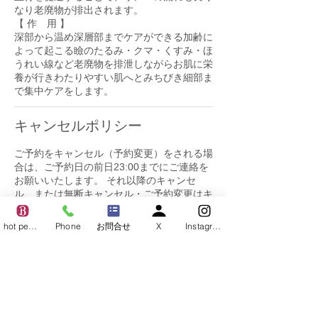
なり老廃物が排出されます。
【 作 用 】
深部から温め深層部までケアができる加齢に
よって起こる瞼のたるみ・クマ・くすみ・ほ
うれい線など老廃物を排泄しながらお肌に栄
養が行きわたりやすい肌へとみちびき細部ま
キャンセルポリシー
ご予約をキャンセル（予約変更）をされる場
合は、ご予約日の前日23:00までにご連絡を
お願いいたします。 それ以降のキャンセ
ル、または無断キャンセル・ご予約変更はキ
ャンセル料が発生いたします。
ご予約のキャンセル、変更が度重なるお客様
hot pepper
Phone
お問合せ
X
Instagram
につきましては、次回からのご予約をお受け
出来きませんのでご注意ください。
【キャンセル料金】
・ご予約 前日23時まで・・・無料
・前日23時以降 ・・・施術料金 50%
・当日キャンセル ・・・施術料金100%