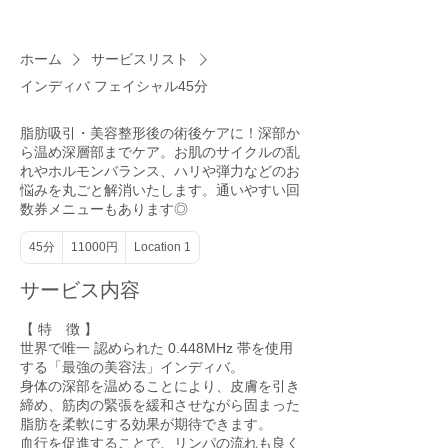
ホーム
サービスリスト
インディバ フェイシャル45分
脂肪吸引・美容整形後の術後ケアに！深部か
ら温め深層部までケア。お肌のサイクルの乱
れやホルモンバランス、ハリや弾力などのお
悩みを丸ごと解消いたします。通いやすい回
数券メニューもあります◎
11000
45分
4
11000円
Location 1
円
5
分
サービス内容
【 特 徴 】
世界で唯一 認められた 0.448MHz 帯を使用
する「最強の美容法」インディバ。
身体の深部を温めることにより、皮膚を引き
締め、筋肉の緊張を緩和させながら固まった
脂肪を柔軟にする効果が期待できます。
血行を促進することで、リンパの流れも良く