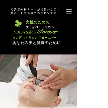
元美容外科ナースが術後のケアも
サポートする専門のサロンです。
​女性のための
​プライベートサロン
Forever
​INDIBA Salon
​インディバ サロン フォーエバー
あなたの美と健康のために