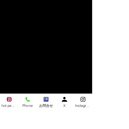
hot pepper
Phone
お問合せ
X
Instagram