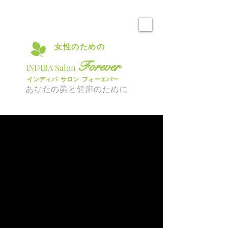
元美容外科ナースが術後のケアも
サポートする専門のサロンです。
​女性のための
​プライベートサロン
Forever
​INDIBA Salon
​インディバ サロン フォーエバー
あなたの美と健康のために