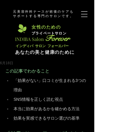
元美容外科ナースが術後のケアも
サポートする専門のサロンです。
​女性のための
​プライベートサロン
Forever
​INDIBA Salon
​インディバ サロン フォーエバー
あなたの美と健康のために
6月18日
この記事でわかること
「効果がない」口コミが生まれる3つの
理由
SNS情報を正しく読む視点
本当に効果があるかを確かめる方法
効果を実感できるサロン選びの基準